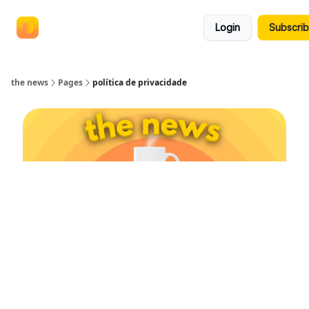
termos
anuncie no the news
Login
Subscri
e
políticas
the news
Pages
política de privacidade