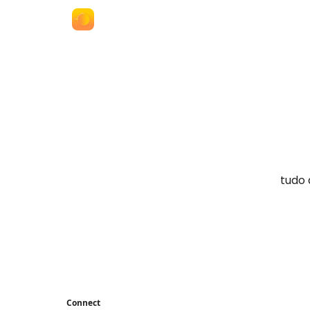
termos e políticas
anuncie no the news
tudo 
Connect