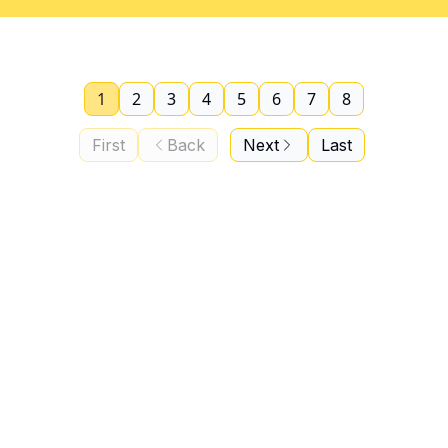
1
2
3
4
5
6
7
8
First
Back
Next
Last