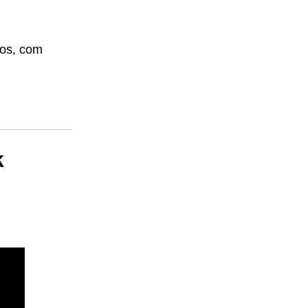
tos, com
k