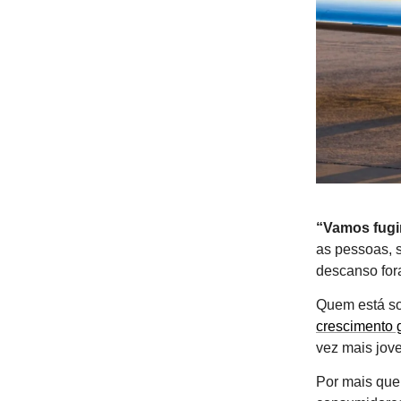
“Vamos fugir
as pessoas, 
descanso for
Quem está so
crescimento 
vez mais jov
Por mais qu