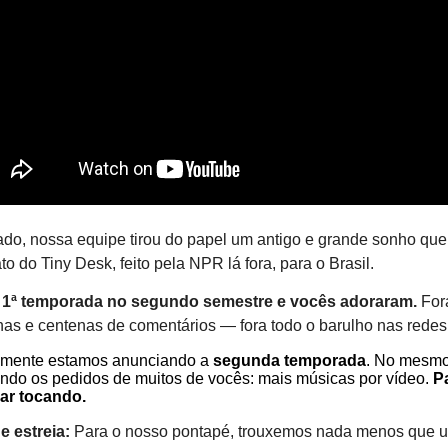
do, nossa equipe tirou do papel um antigo e grande sonho que
ato do Tiny Desk, feito pela NPR lá fora, para o Brasil.
1⁠ª temporada no segundo semestre e vocês adoraram.
Fo
nas e centenas de comentários — fora todo o barulho nas redes 
almente estamos anunciando a
segunda temporada
. No mesmo
ndo os pedidos de muitos de vocês: mais músicas por vídeo.
Pa
xar tocando.
e estreia:
Para o nosso pontapé, trouxemos nada menos que u