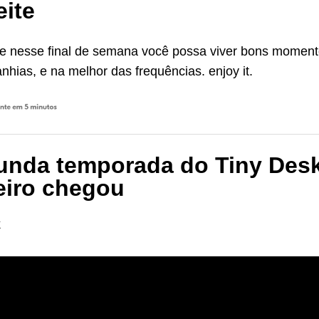
eite
ue nesse final de semana você possa viver bons momen
hias, e na melhor das frequências. enjoy it.
unda temporada do Tiny Des
leiro chegou
K