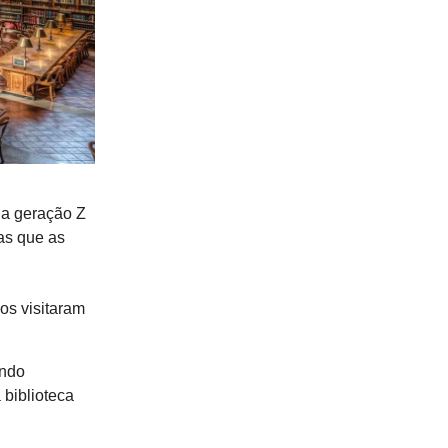
 a geração Z
as que as
os visitaram
ando
a biblioteca