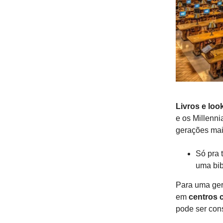
Livros e loo
e os Millenni
gerações mai
Só pra 
uma bibl
Para uma ger
em
centros 
pode ser con