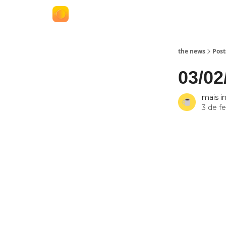
termos e políticas
anuncie no the news
the news
Post
03/02
mais i
3 de f