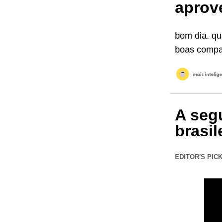
aprov
bom dia. q
boas compan
A seg
brasi
EDITOR'S PIC