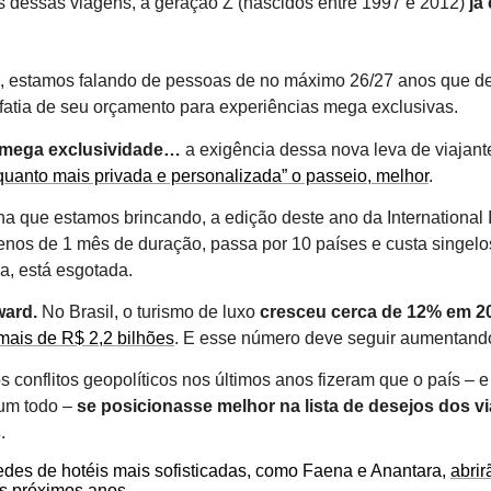
 dessas viagens, a geração Z (nascidos entre 1997 e 2012)
já
, estamos falando de pessoas de no máximo 26/27 anos que d
fatia de seu orçamento para experiências mega exclusivas.
 mega exclusividade…
a exigência dessa nova leva de viajant
quanto mais privada e personalizada” o passeio, melhor
.
a que estamos brincando, a edição deste ano da International I
nos de 1 mês de duração, passa por 10 países e custa singel
a, está esgotada.
ward.
No Brasil, o turismo de luxo
cresceu cerca de 12% em 2
ais de R$ 2,2 bilhões
. E esse número deve seguir aumentand
s conflitos geopolíticos nos últimos anos fizeram que o país – 
um todo –
se posicionasse melhor na lista de desejos dos vi
s
.
redes de hotéis mais sofisticadas, como Faena e Anantara,
abri
os próximos anos
.