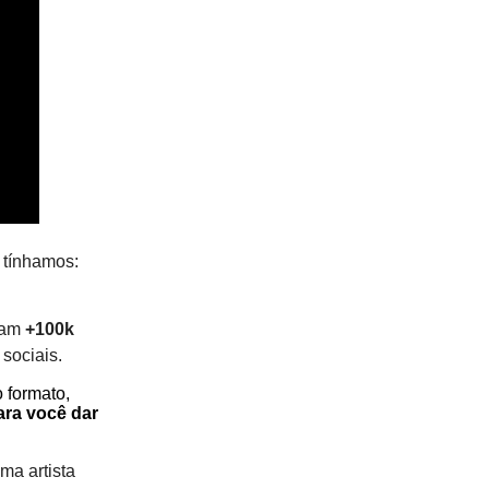
 tínhamos:
ram
+100k
sociais.
 formato,
ra você dar
ma artista