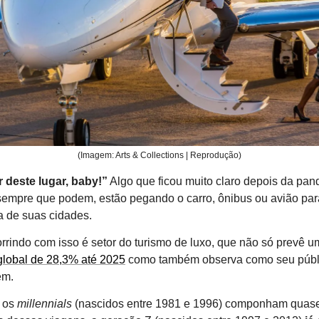
(Imagem: Arts & Collections | Reprodução)
 deste lugar, baby!”
Algo que ficou muito claro depois da pa
sempre que podem, estão pegando o carro, ônibus ou avião para
a de suas cidades.
rrindo com isso é setor do turismo de luxo, que não só prevê u
global de 28,3% até 2025
como também observa como seu públi
em.
e os
millennials
(nascidos entre 1981 e 1996) componham quas