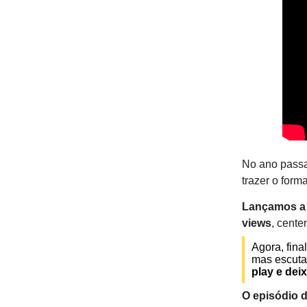
No ano passa
trazer o form
Lançamos a 
views
, cente
Agora, fin
mas escuta
play e dei
O episódio d