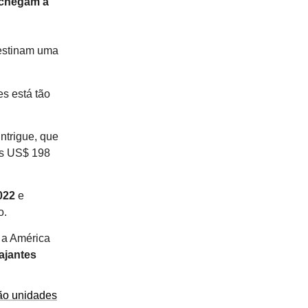
 chegam a
estinam uma
es está tão
ntrigue, que
os US$ 198
022
e
o.
e a América
ajantes
rão unidades