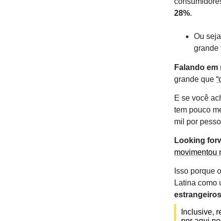
consumidores
28%
.
Ou seja
grande 
Falando em
grande que
“
E se você ach
tem pouco me
mil por pesso
Looking for
movimentou m
Isso porque o
Latina como 
estrangeiro
Inclusive, 
por aqui n