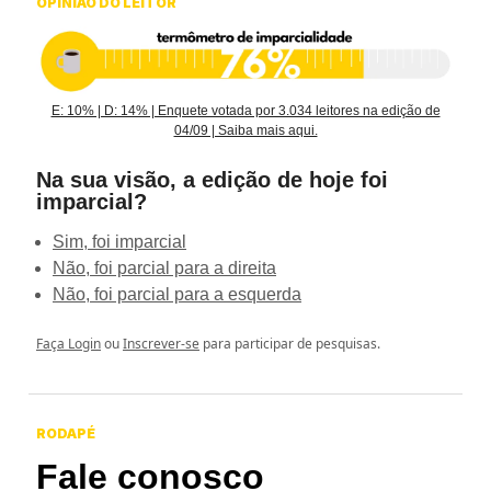
OPINIÃO DO LEITOR
E: 10% | D: 14% | Enquete votada por 3.034 leitores na edição de
04/09 | Saiba mais aqui.
Na sua visão, a edição de hoje foi
imparcial?
Sim, foi imparcial
Não, foi parcial para a direita
Não, foi parcial para a esquerda
Faça Login
ou
Inscrever-se
para participar de pesquisas.
RODAPÉ
Fale conosco