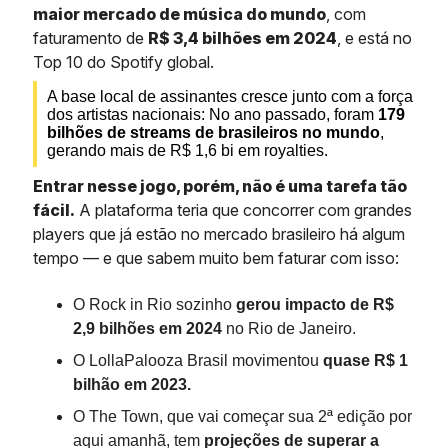
maior mercado de música do mundo
, com
faturamento de
R$ 3,4 bilhões em 2024
, e está no
Top 10 do Spotify global.
A base local de assinantes cresce junto com a força
dos artistas nacionais: No ano passado, foram
179
bilhões de streams de brasileiros no mundo
,
gerando mais de R$ 1,6 bi em royalties.
Entrar nesse jogo, porém, não é uma tarefa tão
fácil.
A plataforma teria que concorrer com grandes
players que já estão no mercado brasileiro há algum
tempo — e que sabem muito bem faturar com isso:
O Rock in Rio sozinho
gerou impacto de R$
2,9 bilhões em 2024
no Rio de Janeiro.
O LollaPalooza Brasil movimentou
quase R$ 1
bilhão em 2023.
O The Town, que vai começar sua 2ª edição por
aqui amanhã, tem
projeções de superar a