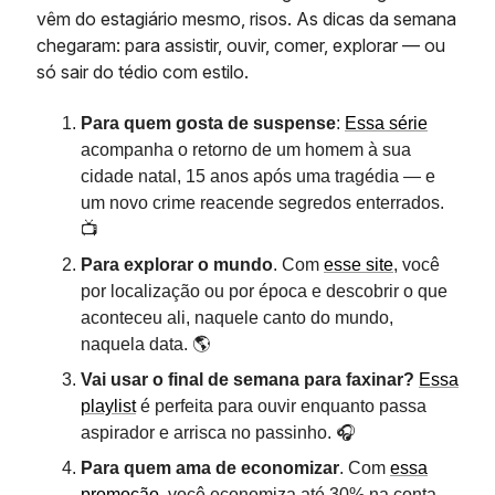
vêm do estagiário mesmo, risos. As dicas da semana
chegaram: para assistir, ouvir, comer, explorar — ou
só sair do tédio com estilo.
Para quem gosta de suspense
:
Essa série
acompanha o retorno de um homem à sua
cidade natal, 15 anos após uma tragédia — e
um novo crime reacende segredos enterrados.
📺
Para explorar o mundo
. Com
esse site
, você
por localização ou por época e descobrir o que
aconteceu ali, naquele canto do mundo,
naquela data. 🌎
Vai usar o final de semana para faxinar?
Essa
playlist
é perfeita para ouvir enquanto passa
aspirador e arrisca no passinho. 🎧
Para quem ama de economizar
. Com
essa
promoção
, você economiza até 30% na conta