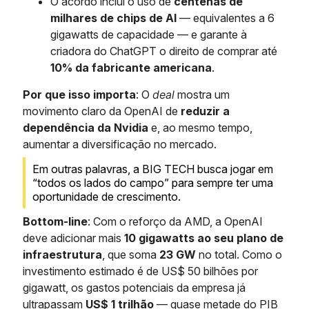
O acordo inclui o uso de
centenas de
milhares de chips de AI
— equivalentes a 6
gigawatts de capacidade — e garante à
criadora do ChatGPT o direito de comprar até
10% da fabricante americana
.
Por que isso importa
: O
deal
mostra um
movimento claro da OpenAI de
reduzir a
dependência da Nvidia
e, ao mesmo tempo,
aumentar a diversificação no mercado.
Em outras palavras, a BIG TECH busca jogar em
“todos os lados do campo” para sempre ter uma
oportunidade de crescimento.
Bottom-line
: Com o reforço da AMD, a OpenAI
deve adicionar mais
10 gigawatts ao seu plano de
infraestrutura
, que soma
23 GW
no total. Como o
investimento estimado é de US$ 50 bilhões por
gigawatt, os gastos potenciais da empresa já
ultrapassam
US$ 1 trilhão
— quase metade do PIB