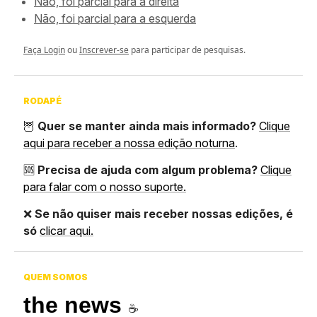
Não, foi parcial para a direita
Não, foi parcial para a esquerda
Faça Login
ou
Inscrever-se
para participar de pesquisas.
RODAPÉ
🦉
Quer se manter ainda mais informado?
Clique
aqui para receber a nossa edição noturna
.
🆘
Precisa de ajuda com algum problema?
Clique
para falar com o nosso suporte.
❌
Se não quiser mais receber nossas edições, é
só
clicar aqui.
QUEM SOMOS
the news
☕️