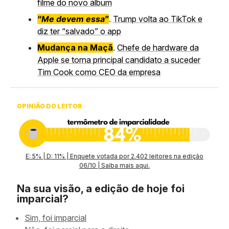
filme do novo álbum
“
Me devem essa
”
.
Trump volta ao TikTok e
diz ter “salvado” o app
Mudança na Maçã
.
Chefe de hardware da
Apple se torna principal candidato a suceder
Tim Cook como CEO da empresa
OPINIÃO DO LEITOR
E: 5% | D: 11% | Enquete votada por 2.402 leitores na edição
06/10 | Saiba mais aqui.
Na sua visão, a edição de hoje foi
imparcial?
Sim, foi imparcial