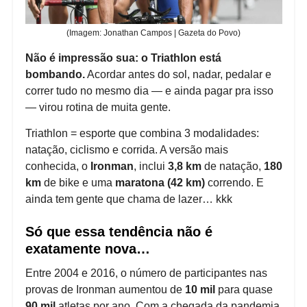
(Imagem: Jonathan Campos | Gazeta do Povo)
Não é impressão sua:
o Triathlon está
bombando.
Acordar antes do sol, nadar, pedalar e
correr tudo no mesmo dia — e ainda pagar pra isso
— virou rotina de muita gente.
Triathlon = esporte que combina 3 modalidades:
natação, ciclismo e corrida. A versão mais
conhecida, o
Ironman
, inclui
3,8 km
de natação,
180
km
de bike e uma
maratona (42 km)
correndo. E
ainda tem gente que chama de lazer… kkk
Só que essa tendência não é
exatamente nova…
Entre 2004 e 2016, o número de participantes nas
provas de Ironman aumentou de
10 mil
para quase
90 mil
atletas por ano. Com a chegada da pandemia,