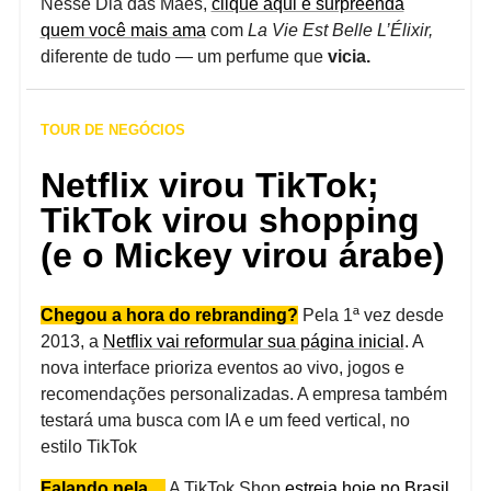
Nesse Dia das Mães,
clique aqui e surpreenda
quem você mais ama
com
La Vie Est Belle L’Élixir,
diferente de tudo — um perfume que
vicia.
TOUR DE NEGÓCIOS
Netflix virou TikTok;
TikTok virou shopping
(e o Mickey virou árabe)
Chegou a hora do rebranding?
Pela 1ª vez desde
2013, a
Netflix vai reformular sua página inicial
. A
nova interface prioriza eventos ao vivo, jogos e
recomendações personalizadas. A empresa também
testará uma busca com IA e um feed vertical, no
estilo TikTok
Falando nela…
A TikTok Shop
estreia hoje no Brasil