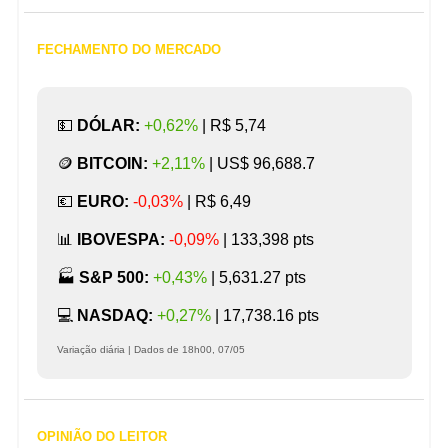
FECHAMENTO DO MERCADO
💵
DÓLAR:
+0,62%
|
R$ 5,74
🪙
BITCOIN:
+2,11%
|
US$ 96,688.7
💶
EURO:
-0,03%
|
R$ 6,49
📊
IBOVESPA:
-0,09%
| 133,398
pts
🏭️
S&P 500:
+0,43%
| 5,631.27 pts
💻️
NASDAQ:
+0,27%
| 17,738.16 pts
Variação diária | Dados de 18h00, 07/05
OPINIÃO DO LEITOR