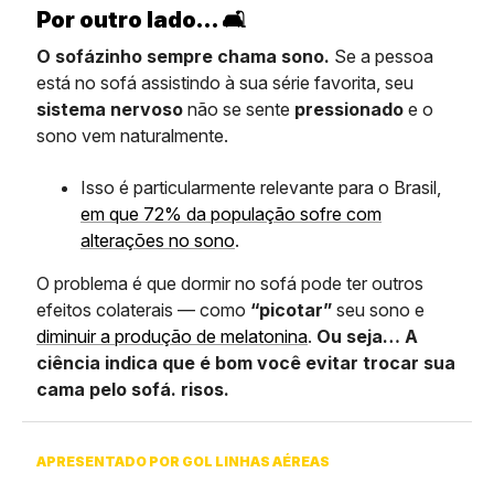
Por outro lado… 🛋️
O sofázinho sempre chama sono.
Se a pessoa
está no sofá assistindo à sua série favorita, seu
sistema nervoso
não se sente
pressionado
e o
sono vem naturalmente.
Isso é particularmente relevante para o Brasil,
em que 72% da população sofre com
alterações no sono
.
O problema é que dormir no sofá pode ter outros
efeitos colaterais — como
“picotar”
seu sono e
diminuir a produção de melatonina
.
Ou seja… A
ciência indica que é bom você evitar trocar sua
cama pelo sofá. risos.
APRESENTADO POR GOL LINHAS AÉREAS