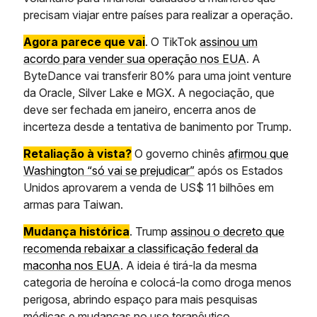
precisam viajar entre países para realizar a operação.
Agora parece que vai
. O TikTok
assinou um
acordo para vender sua operação nos EUA
. A
ByteDance vai transferir 80% para uma joint venture
da Oracle, Silver Lake e MGX. A negociação, que
deve ser fechada em janeiro, encerra anos de
incerteza desde a tentativa de banimento por Trump.
Retaliação à vista?
O governo chinês
afirmou que
Washington “só vai se prejudicar”
após os Estados
Unidos aprovarem a venda de US$ 11 bilhões em
armas para Taiwan.
Mudança histórica
. Trump
assinou o decreto que
recomenda rebaixar a classificação federal da
maconha nos EUA
. A ideia é tirá-la da mesma
categoria de heroína e colocá-la como droga menos
perigosa, abrindo espaço para mais pesquisas
médicas e mudanças no uso terapêutico.