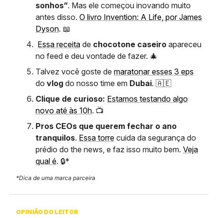
sonhos”
. Mas ele começou inovando muito
antes disso.
O livro Invention: A Life, por James
Dyson
. 📖
Essa receita
de
chocotone caseiro
apareceu
no feed e deu vontade de fazer. 🎄
Talvez você goste de
maratonar esses 3 eps
do
vlog
do nosso time em
Dubai
. 🇦🇪
Clique de curioso:
Estamos testando algo
novo até às 10h
. 📺️
Pros CEOs que querem fechar o ano
tranquilos
.
Essa torre
cuida da segurança do
prédio do the news, e faz isso muito bem.
Veja
qual é
. 🔒*
*Dica de uma marca parceira
OPINIÃO DO LEITOR