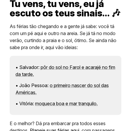
Tu vens, tu vens, eu já
escuto os teus sinais… 🎶
As férias tão chegando e a gente já sabe: você tá
com um pé aqui e outro na areia. Se já tá no modo
verão, curtindo a praia e o sol, ótimo. Se ainda não
sabe pra onde ir, aqui vão ideias:
• Salvador:
pôr do sol no Farol e acarajé no fim
da tarde.
• João Pessoa:
o primeiro nascer do sol das
Américas.
• Vitória:
moqueca boa e mar tranquilo.
E o melhor? Dá pra embarcar pra todos esses
destinos.
Planeje suas férias aqui,
com passagens