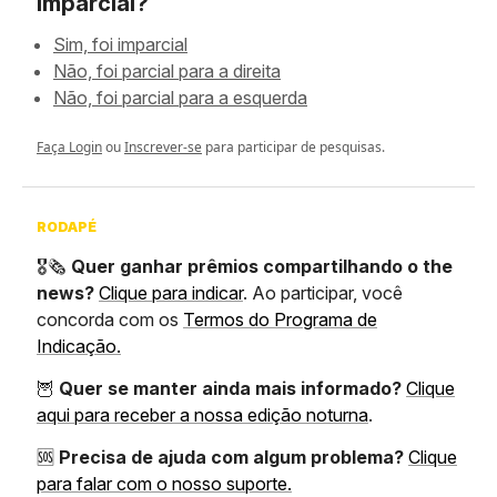
imparcial?
Sim, foi imparcial
Não, foi parcial para a direita
Não, foi parcial para a esquerda
Faça Login
ou
Inscrever-se
para participar de pesquisas.
RODAPÉ
🎖️🗞️
Quer ganhar prêmios compartilhando o the
news?
Clique para indicar
. Ao participar, você
concorda com os
Termos do Programa de
Indicação.
🦉
Quer se manter ainda mais informado?
Clique
aqui para receber a nossa edição noturna
.
🆘
Precisa de ajuda com algum problema?
Clique
para falar com o nosso suporte.