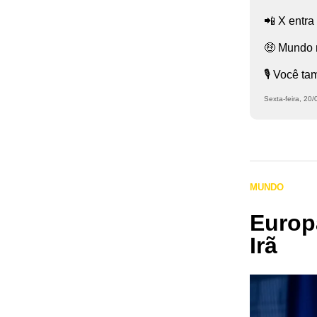
📲 X entra
🤑 Mundo r
🎙️ Você t
Sexta-feira, 20
MUNDO
Europa
Irã