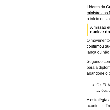
Líderes da
G
ministro das 
o início dos 
A missão e
nuclear do
O movimento 
confirmou qu
lança ou não 
Segundo comu
para a diplom
abandone o p
Os EUA 
aviões 
A estratégia
acontecer, Tr