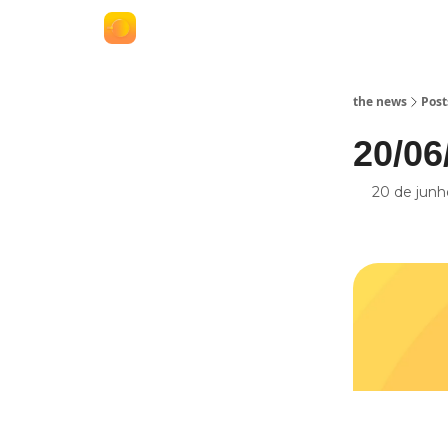
termos e políticas
anuncie no the news
the news
Post
20/06
20 de junh