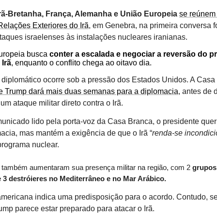
rã-Bretanha, França, Alemanha e União Europeia
se reúnem
Relações Exteriores do Irã
, em Genebra, na primeira conversa 
ataques israelenses às instalações nucleares iranianas.
uropeia busca
conter a escalada e negociar a reversão do 
 Irã
, enquanto o conflito chega ao oitavo dia.
diplomático ocorre sob a pressão dos Estados Unidos. A Casa
e Trump dará mais duas semanas para a diplomacia
, antes de 
um ataque militar direto contra o Irã.
nicado lido pela porta-voz da Casa Branca, o presidente quer
acia, mas mantém a exigência de que o Irã “
renda-se incondic
rograma nuclear.
também aumentaram sua presença militar na região, com 2
grupos
e 3 destróieres no Mediterrâneo e no Mar Arábico.
 americana indica uma predisposição para o acordo. Contudo, s
ump parece estar preparado para atacar o Irã.