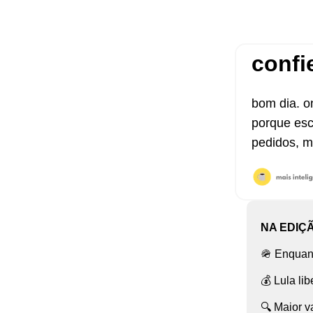
confi
bom dia. o
porque esco
pedidos, m
NA EDIÇ
🪖 Enquant
💰 Lula l
🔍 Maior v