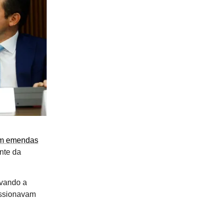
em emendas
nte da
vando a
essionavam