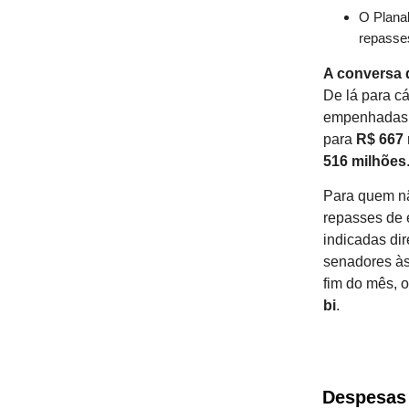
O Planal
repasses
A conversa 
De lá para c
empenhadas 
para
R$ 667 
516 milhões
Para quem nã
repasses de 
indicadas di
senadores às 
fim do mês, o
bi
.
Despesas