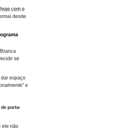
 hoje com o
formal desde
programa
 Branca
decidir se
 dar espaço
ionalmente
” e
 de porta-
e ele não