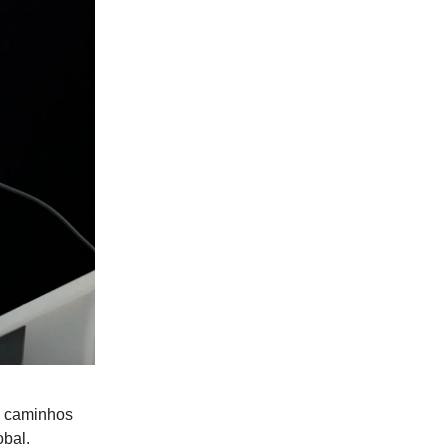
m caminhos
obal.