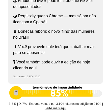
💰 Fraude no INSS pode ter tirado até R$ 8 bi
de aposentados
🤝 Perplexity quer o Chrome — mas só pra não
ficar com a OpenAI
🪆 Bonecas reborn: o novo 'filho' das mulheres
no Brasil
👴 Você provavelmente terá que trabalhar mais
para se aposentar
🎙️ Você também pode ouvir a edição de hoje,
clicando aqui
.
Sexta-feira, 25/04/2025
E: 8% | D: 7% | Enquete votada por 3.104 leitores na edição de 24/04 |
Saiba mais aqui