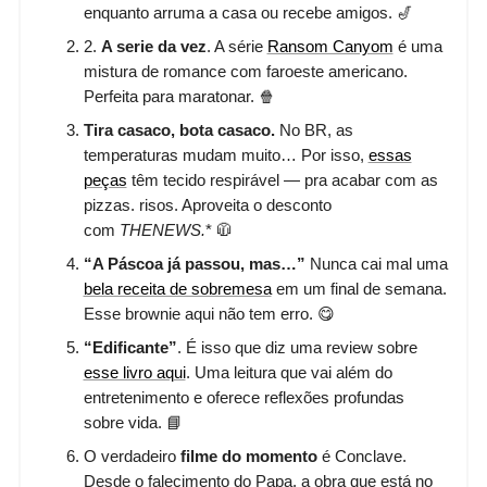
enquanto arruma a casa ou recebe amigos. 🎷
2. ⁠
A serie da vez
. A série
Ransom Canyom
é uma
mistura de romance com faroeste americano.
Perfeita para maratonar. 🍿
Tira casaco, bota casaco.
No BR, as
temperaturas mudam muito… Por isso,
essas
peças
têm tecido respirável — pra acabar com as
pizzas. risos. Aproveita o desconto
com
THENEWS.
* 🧥
“A Páscoa já passou, mas…”
Nunca cai mal uma
bela receita de sobremesa
em um final de semana.
Esse brownie aqui não tem erro. 😋
“Edificante”
. É isso que diz uma review sobre
esse livro aqui
. Uma leitura que vai além do
entretenimento e oferece reflexões profundas
sobre vida. 📘
O verdadeiro
filme do momento
é Conclave.
Desde o falecimento do Papa, a obra que está no