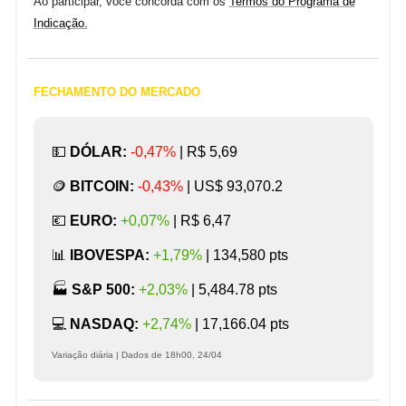
Ao participar, você concorda com os
Termos do Programa de
Indicação.
FECHAMENTO DO MERCADO
💵
DÓLAR:
-0,47%
|
R$ 5,69
🪙
BITCOIN:
-0,43%
|
US$ 93,070.2
💶
EURO:
+0,07%
|
R$ 6,47
📊
IBOVESPA:
+1,79%
| 134,580
pts
🏭️
S&P 500:
+2,03%
| 5,484.78 pts
💻️
NASDAQ:
+2,74%
| 17,166.04 pts
Variação diária | Dados de 18h00, 24/04