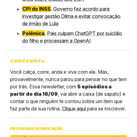
CPI do INSS
.
Governo faz acordo para
investigar gestão Dilma e evitar convocação
de irmão de Lula
Polêmica
.
Pais culpam ChatGPT por suicídio
do filho e processam a OpenAI
O QUE É O QUE É 👟
Você calça, corre, anda e vive com ele. Mas,
provavelmente, nunca parou para pensar no que tem
por trás. Essa newsletter, com
5 episódios a
partir do dia 16/09
, vai abrir a caixa (de sapato) e
contar o que ninguém te contou sobre um item que
faz parte da sua rotina.
Clique aqui
para se inscrever.
PROGRAMA DE INDICAÇÃO