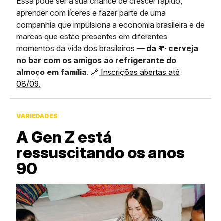
Essa pode ser a sua chance de crescer rápido,
aprender com líderes e fazer parte de uma
companhia que impulsiona a economia brasileira e de
marcas que estão presentes em diferentes
momentos da vida dos brasileiros —
da
🍻
cerveja
no bar com os amigos ao refrigerante do
almoço em família
. 🔗
Inscrições abertas até
08/09.
VARIEDADES
A Gen Z está
ressuscitando os anos
90