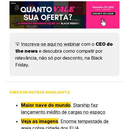
💡
Inscreva-se aqui no webinar
com o
CEO do
the news
e descubra como competir por
relevância, não só por desconto, na Black
Friday.
GIRO POR OUTROS HIGHLIGHTS
Maior nave do mundo
.
Starship faz
lançamento inédito de cargas no espaço
Veja as imagens
.
Enorme tempestade de
areia cobre cidade dos EUA