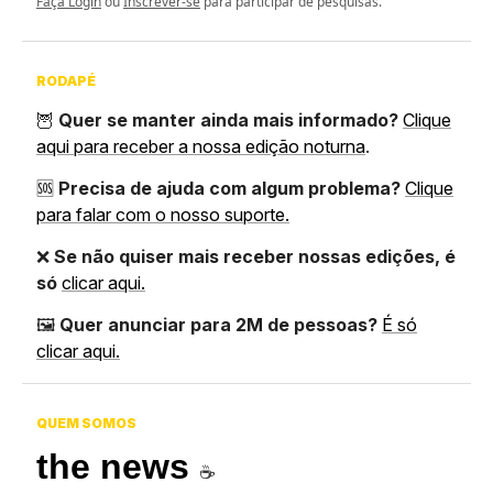
Faça Login
ou
Inscrever-se
para participar de pesquisas.
RODAPÉ
🦉
Quer se manter ainda mais informado?
Clique
aqui para receber a nossa edição noturna
.
🆘
Precisa de ajuda com algum problema?
Clique
para falar com o nosso suporte.
❌
Se não quiser mais receber nossas edições, é
só
clicar aqui.
🖼️
Quer anunciar para 2M de pessoas?
É só
clicar aqui.
QUEM SOMOS
the news
☕️