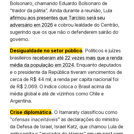
Bolsonaro, chamando Eduardo Bolsonaro de
“traidor da pátria”. Ainda durante a reunião, Lula
afirmou aos presentes que Tarcísio será seu
adversário em 2026
e cobrou lealdade do Centrão,
sugerindo que os que não o defenderem sairão do
governo.
Desigualdade no setor público
.
Políticos e juízes
brasileiros
receberam até 22 vezes mais que a renda
média da população em 2024
. Enquanto deputados
e o presidente da República tiveram vencimentos de
cerca de R$ 44 mil, a renda per capita nacional foi
de R$ 2.069. O índice coloca o Brasil acima da
média global e até de vizinhos como Chile e
Argentina.
Crise diplomática
.
O Itamaraty classificou como
“
ofensas inaceitáveis
” as declarações do ministro
da Defesa de Israel, Israel Katz, que chamou Lula de
antissemita e “apoiador do Hamas”
em um post com