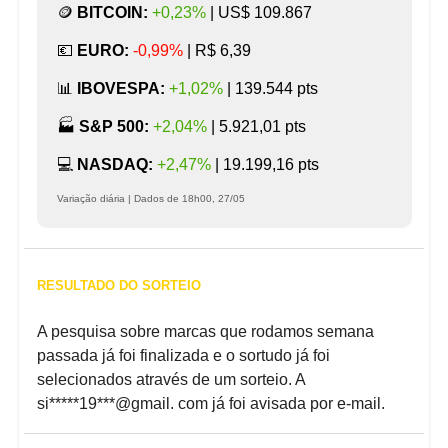
🪙
BITCOIN:
+0,23%
|
US$ 109.867
💶
EURO:
-0,99%
|
R$ 6,39
📊
IBOVESPA:
+1,02%
|
139.544 pts
🏭️
S&P 500:
+2,04%
| 5.921,01 pts
💻️
NASDAQ:
+2,47%
| 19.199,16 pts
Variação diária | Dados de 18h00, 27/05
RESULTADO DO SORTEIO
A pesquisa sobre marcas que rodamos semana
passada já foi finalizada e o sortudo já foi
selecionados através de um sorteio. A
si*****19***@gmail. com já foi avisada por e-mail.