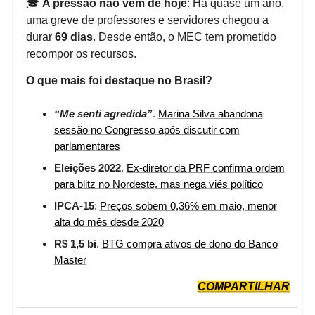
🎓
A pressão não vem de hoje
: Há quase um ano,
uma greve de professores e servidores chegou a
durar
69 dias
. Desde então, o MEC tem prometido
recompor os recursos.
O que mais foi destaque no Brasil?
“Me senti agredida”
.
Marina Silva abandona
sessão no Congresso após discutir com
parlamentares
Eleições 2022
.
Ex-diretor da PRF confirma ordem
para blitz no Nordeste, mas nega viés político
IPCA-15
:
Preços sobem 0,36% em maio, menor
alta do mês desde 2020
R$ 1,5 bi
.
BTG compra ativos de dono do Banco
Master
COMPARTILHAR