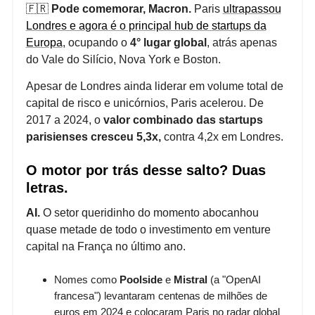
🇫🇷
Pode comemorar, Macron.
Paris
ultrapassou
Londres e agora é o principal hub de startups da
Europa
, ocupando o
4° lugar global
, atrás apenas
do Vale do Silício, Nova York e Boston.
Apesar de Londres ainda liderar em volume total de
capital de risco e unicórnios, Paris acelerou. De
2017 a 2024, o
valor combinado das startups
parisienses cresceu 5,3x,
contra 4,2x em Londres.
O motor por trás desse salto? Duas
letras.
AI.
O setor queridinho do momento abocanhou
quase metade de todo o investimento em venture
capital na França no último ano.
Nomes como
Poolside
e
Mistral
(a "OpenAI
francesa") levantaram centenas de milhões de
euros em 2024 e colocaram Paris no radar global