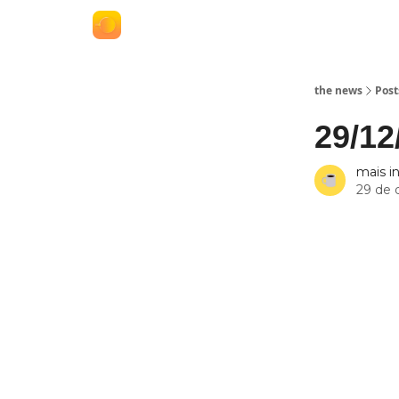
termos e políticas
anuncie no the news
the news
Post
29/12
mais i
29 de 