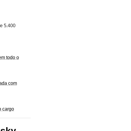
 e 5.400
em todo o
rada com
o cargo
nsky