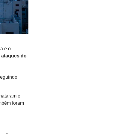
a e o
o ataques do
seguindo
 mataram e
também foram