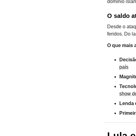
domínio islâm
O saldo a
Desde o ataq
feridos. Do l
O que mais 
Decisão
país
Magnit
Tecnol
show d
Lenda 
Primeir
Lula 