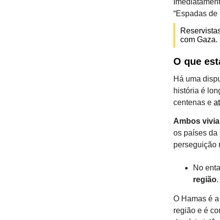
Imediatamente
“Espadas de 
Reservista
com Gaza.
O que est
Há uma disp
história é lo
centenas e
a
Ambos viviam
os países da
perseguição 
No enta
região
.
O Hamas é a 
região e é co