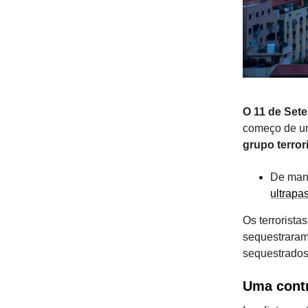
O 11 de Sete
começo de u
grupo terror
De mane
ultrapa
Os terrorista
sequestraram 
sequestrados
Uma contr