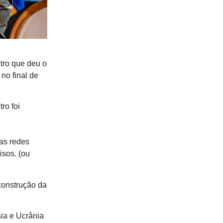
tro que deu o
no final de
ro foi
as redes
isos. (ou
construção da
ia e Ucrânia