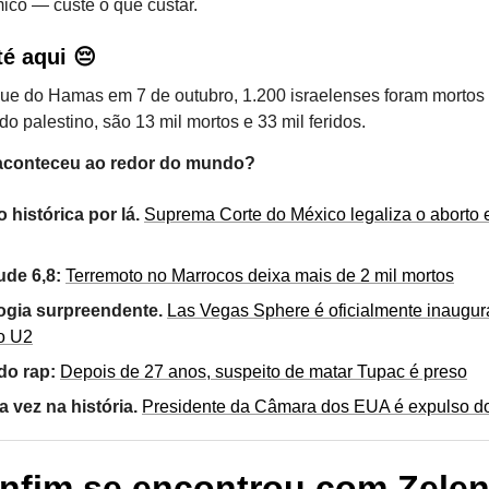
ico — custe o que custar.
té aqui 😔
ue do Hamas em 7 de outubro, 1.200 israelenses foram mortos
ado palestino, são 13 mil mortos e 33 mil feridos.
aconteceu ao redor do mundo?
 histórica por lá.
Suprema Corte do México legaliza o aborto 
ude 6,8:
Terremoto no Marrocos deixa mais de 2 mil mortos
ogia surpreendente.
Las Vegas Sphere é oficialmente inaugu
o U2
do rap:
Depois de 27 anos, suspeito de matar Tupac é preso
a vez na história.
Presidente da Câmara dos EUA é expulso d
enfim se encontrou com Zele