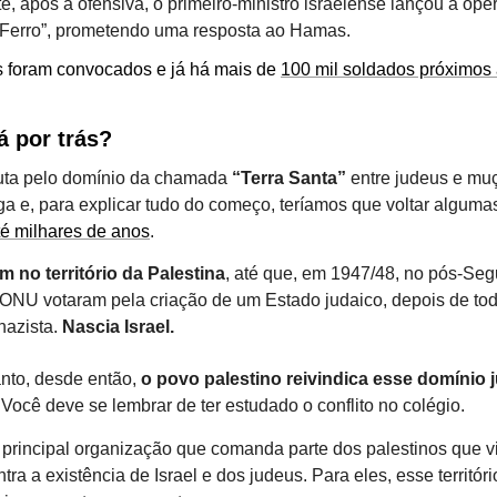
, após a ofensiva, o primeiro-ministro israelense lançou a ope
Ferro”, prometendo uma resposta ao Hamas.
s foram convocados e já há mais de
100 mil soldados próximos à
á por trás?
uta pelo domínio da chamada
“Terra Santa”
entre judeus e mu
nga e, para explicar tudo do começo, teríamos que voltar algum
té milhares de anos
.
 no território da Palestina
, até que, em 1947/48, no pós-Se
 ONU votaram pela criação de um Estado judaico, depois de to
nazista.
Nascia Israel.
nto, desde então,
o povo palestino reivindica esse domínio 
 Você deve se lembrar de ter estudado o conflito no colégio.
principal organização que comanda parte dos palestinos que v
ntra a existência de Israel e dos judeus. Para eles, esse territór