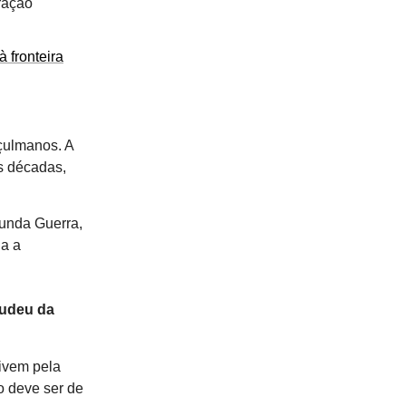
ração
 fronteira
çulmanos. A
as décadas,
gunda Guerra,
da a
judeu da
ivem pela
io deve ser de