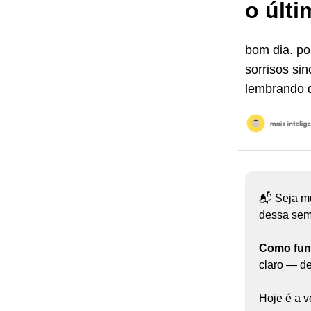
o últ
bom dia. po
sorrisos si
lembrando d
📬 Seja mu
dessa sem
Como fun
claro — d
Hoje é a 