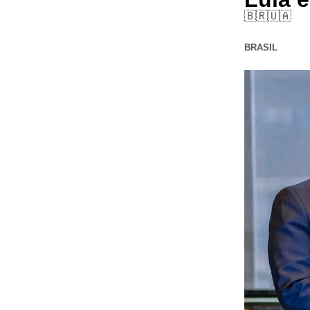
🇧🇷🇺🇦
BRASIL