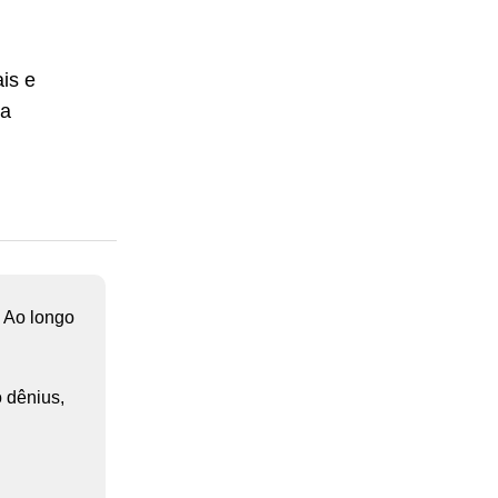
is e
ra
. Ao longo
 dênius,