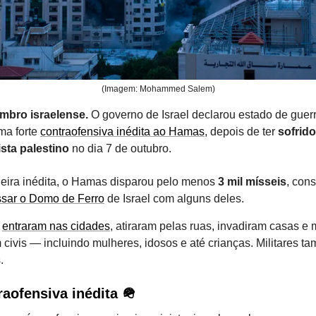
(Imagem: Mohammed Salem)
mbro israelense.
O governo de Israel declarou estado de guerr
ma forte
contraofensiva inédita ao Hamas
, depois de ter
sofrid
ista palestino
no dia 7 de outubro.
ira inédita, o Hamas disparou pelo menos
3 mil mísseis
, con
ssar o Domo de Ferro
de Israel com alguns deles.
s
entraram nas cidades
, atiraram pelas ruas, invadiram casas e
civis — incluindo mulheres, idosos e até crianças. Militares 
.
aofensiva inédita 🪖