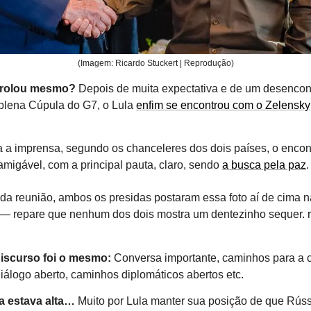
(Imagem: Ricardo Stuckert | Reprodução)
 rolou mesmo?
Depois de muita expectativa e de um desencon
 plena Cúpula do G7, o Lula
enfim se encontrou com o Zelensky
 a imprensa, segundo os chanceleres dos dois países, o encont
amigável, com a principal pauta, claro, sendo
a busca pela paz
.
da reunião, ambos os presidas postaram essa foto aí de cima n
 — repare que nenhum dos dois mostra um dentezinho sequer. r
discurso foi o mesmo:
Conversa importante, caminhos para a 
iálogo aberto, caminhos diplomáticos abertos etc.
a estava alta…
Muito por Lula manter sua posição de que Rúss