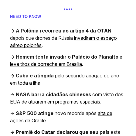
….
NEED TO KNOW
→ A Polônia recorreu ao artigo 4 da OTAN
depois que drones da Rússia
invadiram o espaço
aéreo polonês
.
→ Homem tenta invadir o Palácio do Planalto
e
leva tiros de borracha em Brasília
.
→ Cuba é atingida
pelo segundo apagão do
ano
em toda a ilha
.
→
NASA barra cidadãos chineses
com visto dos
EUA
de atuarem em programas espaciais
.
→
S&P 500 atinge
novo recorde após
alta de
ações da Oracle
.
→ Premiê do Catar declarou que seu país
está