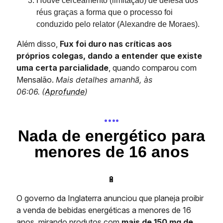
Houve cerceamento (limitação) de defesa dos
réus graças a forma que o processo foi
conduzido pelo relator (Alexandre de Moraes).
Além disso,
Fux foi duro nas críticas aos
próprios colegas, dando a entender que existe
uma certa parcialidade
, quando comparou com
Mensalão.
Mais detalhes amanhã, às
06:06.
(
Aprofunde
)
….
Nada de energético para
menores de 16 anos
🔋
O governo da Inglaterra anunciou que planeja proibir
a venda de bebidas energéticas a menores de 16
anos, mirando produtos com
mais de 150 mg de