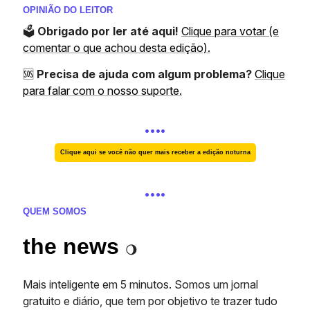
OPINIÃO DO LEITOR
🗳️
Obrigado por ler até aqui!
Clique para votar (e
comentar o que achou desta edição).
🆘
Precisa de ajuda com algum problema?
Clique
para falar com o nosso suporte.
….
Clique aqui se você não quer mais receber a edição noturna
….
QUEM SOMOS
the news
🌖
Mais inteligente em 5 minutos. Somos um jornal
gratuito e diário, que tem por objetivo te trazer tudo