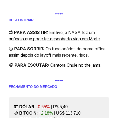
….
DESCONTRAIR
📺️
PARA ASSISTIR:
Em live, a NASA fez um
anúncio que pode ter descoberto vida em Marte
.
😄
PARA SORRIR:
Os funcionários do home office
assim depois do layoff
mais recente, risos.
🎧️
PARA ESCUTAR:
Cantora Chule no the jams
.
….
FECHAMENTO DO MERCADO
💵
DÓLAR
:
-0,55%
| R$ 5,40
🪙
BITCOIN
:
+2,18%
| US$ 113.710