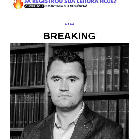
….
BREAKING