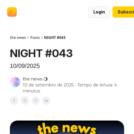
termos
anuncie no the news
Login
Subscr
e
políticas
the news
Posts
NIGHT #043
NIGHT #043
10/09/2025
the news 🌖
10 de setembro de 2025 • Tempo de leitura: 4
minutos