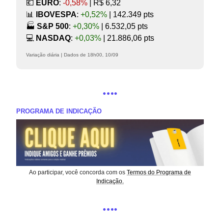
💶
EURO
:
-0,58%
| R$ 6,32
📊
IBOVESPA
:
+0,52%
| 142.349 pts
🏭️
S&P 500
:
+0,30%
| 6.532,05 pts
💻️
NASDAQ
:
+0,03%
| 21.886,06 pts
Variação diária | Dados de 18h00, 10/09
….
PROGRAMA DE INDICAÇÃO
Ao participar, você concorda com os
Termos do Programa de
Indicação.
….