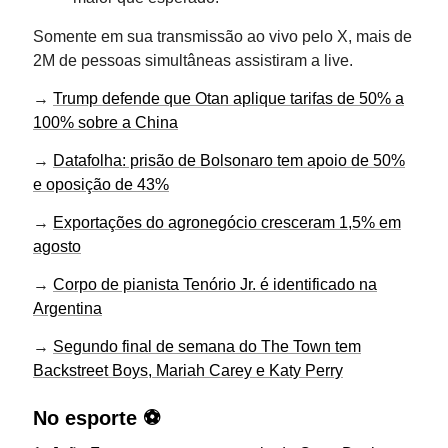
Somente em sua transmissão ao vivo pelo X, mais de
2M de pessoas simultâneas assistiram a live.
→
Trump defende que Otan aplique tarifas de 50% a
100% sobre a China
→
Datafolha: prisão de Bolsonaro tem apoio de 50%
e oposição de 43%
→
Exportações do agronegócio cresceram 1,5% em
agosto
→
Corpo de pianista Tenório Jr. é identificado na
Argentina
→
Segundo final de semana do The Town tem
Backstreet Boys, Mariah Carey e Katy Perry
No esporte ⚽️