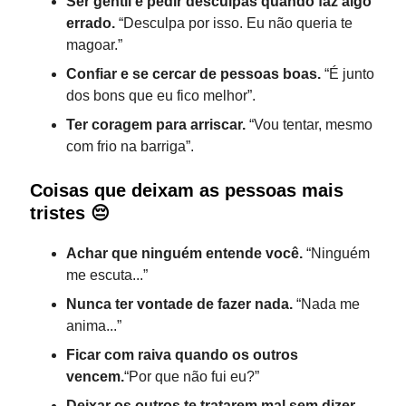
Ser gentil e pedir desculpas quando faz algo
errado.
“Desculpa por isso. Eu não queria te
magoar.”
Confiar e se cercar de pessoas boas.
“É junto
dos bons que eu fico melhor”.
Ter coragem para arriscar.
“Vou tentar, mesmo
com frio na barriga”.
Coisas que deixam as pessoas mais
tristes 😔
Achar que ninguém entende você.
“Ninguém
me escuta...”
Nunca ter vontade de fazer nada.
“Nada me
anima...”
Ficar com raiva quando os outros
vencem.
“Por que não fui eu?”
Deixar os outros te tratarem mal sem dizer