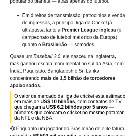
popular do planeta — atrás apenas do futebol.
Em direitos de transmissão, patrocínios e venda
de ingressos, a principal liga do Cricket já
ultrapassa tanto a
Premier League inglesa
(o
campeonato de futebol mais rico da Europa)
quanto o
Brasileirão
— somados.
Quase um
Baseball 2.0
, ele nasceu na Inglaterra,
mas ganhou escala monumental no sul da Ásia, com
Índia, Paquistão, Bangladesh e Sri Lanka
concentrando
mais de 1,5 bilhão de torcedores
apaixonados.
O valor de mercado da liga de cricket está estimado
em mais de
US$ 10 bilhões
, com contratos de TV
que chegam a
US$ 6,2 bilhões por 5 anos
—
números que colocam o cricket no mesmo patamar
da NFL e da NBA.
🤑 Enquanto um jogador do Brasileirão de elite fatura
em média
R$ 500 mil por mês
, e até nomes pesados