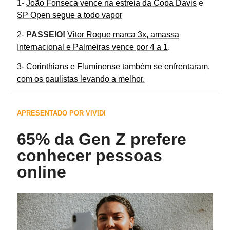
1-
João Fonseca vence na estreia da Copa Davis
e
SP Open segue a todo vapor
2-
PASSEIO!
Vitor Roque marca 3x, amassa
Internacional e Palmeiras vence por 4 a 1
.
3-
Corinthians e Fluminense também se enfrentaram,
com os paulistas levando a melhor.
APRESENTADO POR VIVIDI
65% da Gen Z prefere
conhecer pessoas
online