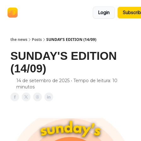
termos
anuncie no the news
Login
Subscri
e
políticas
the news
Posts
SUNDAY'S EDITION (14/09)
SUNDAY'S EDITION
(14/09)
14 de setembro de 2025 • Tempo de leitura: 10
minutos