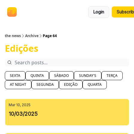
termos
anuncie no the news
Login
Subscri
e
políticas
the news
Archive
Page 64
Edições
SEXTA
QUINTA
SÁBADO
SUNDAY'S
TERÇA
AT NIGHT
SEGUNDA
EDIÇÃO
QUARTA
Mar 10, 2025
10/03/2025